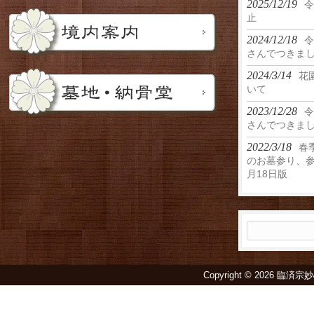
2025/12/19
令
止
2024/12/18
令
さんでつきま
2024/3/14
花
いて
2023/12/28
令
さんでつきま
2022/3/18
春
のお墓参り、参
月18日版
検
索:
Copyright © 2026 臨済宗