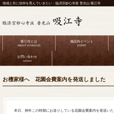
地域と共に信仰を育んでいきたい：臨済宗妙心寺派 普光山 吸江寺
吸江寺とは
施設内イベント
ABOUT KYUKOUZI
EVENT
お問い合わせ
contact
お檀家様へ 花園会費案内を発送しました
本日、例年この時期にお送りしている花園会費案内を発送いた