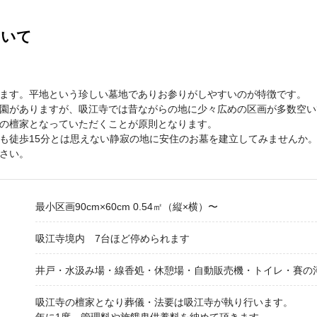
ついて
。
ます。平地という珍しい墓地でありお参りがしやすいのが特徴です。
園がありますが、吸江寺では昔ながらの地に少々広めの区画が多数空い
の檀家となっていただくことが原則となります。
も徒歩15分とは思えない静寂の地に安住のお墓を建立してみませんか
さい。
最小区画90cm×60cm 0.54㎡（縦×横）〜
吸江寺境内 7台ほど停められます
井戸・水汲み場・線香処・休憩場・自動販売機・トイレ・賽の
吸江寺の檀家となり葬儀・法要は吸江寺が執り行います。