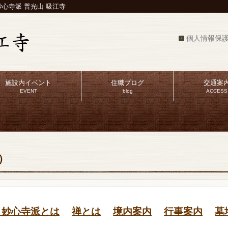
心寺派 普光山 吸江寺
個人情報保
施設内イベント
住職ブログ
交通案
EVENT
blog
ACCESS
）
・妙心寺派とは
禅とは
境内案内
行事案内
墓