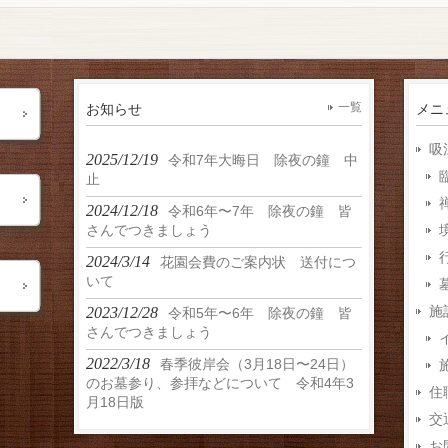
お知らせ
一覧
メニ
吸
2025/12/19
令和7年大晦日 除夜の鐘 中
止
2024/12/18
令和6年〜7年 除夜の鐘 皆
さんでつきましょう
2024/3/14
花園会費のご案内状 送付につ
いて
施
2023/12/28
令和5年〜6年 除夜の鐘 皆
さんでつきましょう
2022/3/18
春季彼岸会（3月18日〜24日）
のお墓参り、参拝などについて 令和4年3
住
月18日版
交
お