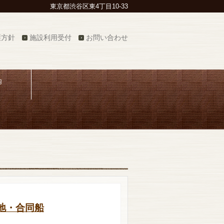
東京都渋谷区東4丁目10-33
護方針
施設利用受付
お問い合わせ
内
地・合同船