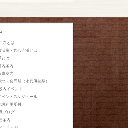
ュー
江寺とは
臨済宗・妙心寺派とは
禅とは
境内案内
行事案内
墓地・合同船（永代供養墓）
設内イベント
イベントスケジュール
施設利用受付
職ブログ
通案内
問い合わせ