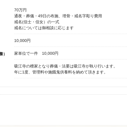
70万円
通夜・葬儀・49日の布施、埋骨・戒名字彫り費用
戒名(信士・信女）の一式
戒名については御相談に応じます
10,000円
家単位で一件 10,000円
養）
吸江寺の檀家となり葬儀・法要は吸江寺が執り行います。
年に1度、管理料や施餓鬼供養料を納めて頂きます。