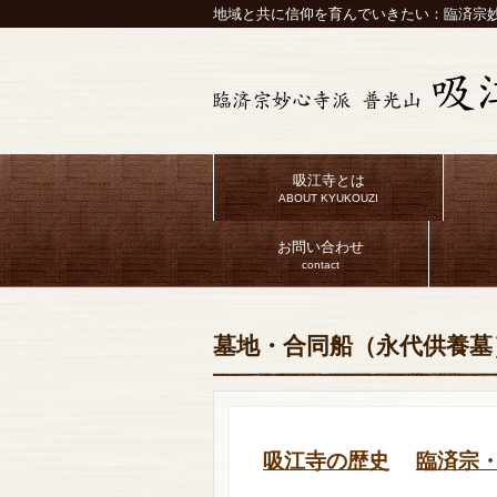
地域と共に信仰を育んでいきたい：臨済宗妙
吸江寺とは
ABOUT KYUKOUZI
お問い合わせ
contact
墓地・合同船（永代供養墓
吸江寺の歴史
臨済宗