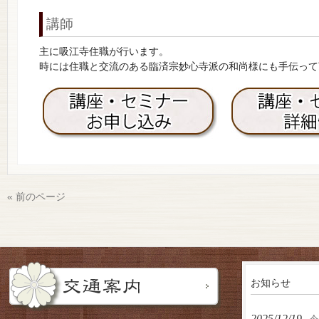
講師
主に吸江寺住職が行います。
時には住職と交流のある臨済宗妙心寺派の和尚様にも手伝って
« 前のページ
お知らせ
2025/12/19