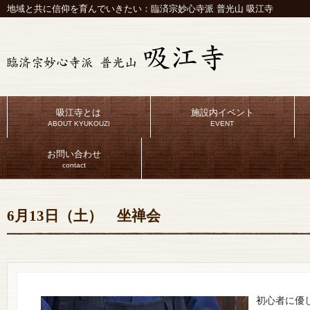
地域と共に信仰を育んでいきたい：臨済宗妙心寺派 普光山 吸江寺
吸江寺とは
施設内イベント
ABOUT KYUKOUZI
EVENT
お問い合わせ
contact
6月13日（土） 坐禅会
初心者に優