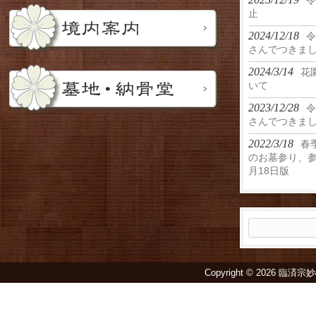
令
止
2024/12/18
令
さんでつきま
2024/3/14
花
いて
2023/12/28
令
さんでつきま
2022/3/18
春
のお墓参り、参
月18日版
検
索:
Copyright © 2026 臨済宗