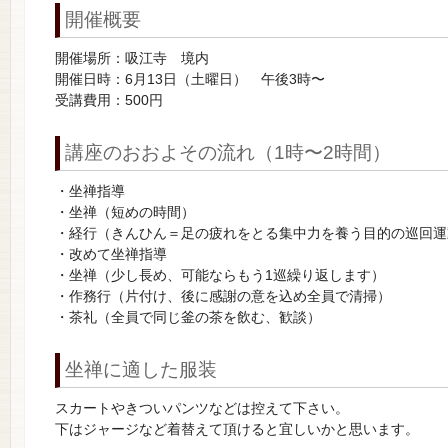
開催概要
開催場所：吸江寺 境内
開催日時：6月13日（土曜日） 午後3時〜
受講費用：500円
講座のおおよその流れ（1時〜2時間）
・坐禅指導
・坐禅（短めの時間）
・経行（きんひん＝足の疲れをとる集中力を養う目的の巡回運
・改めて坐禅指導
・坐禅（少し長め、可能ならもう1巡繰り返します）
・作務行（片付け、後に感謝の意を込め全員で清掃）
・茶礼（全員で同じ釜の茶を飲む、歓談）
坐禅に適した服装
スカートやきついパンツなどは控えて下さい。
下はジャージなど着替えて頂けると宜しいかと思います。