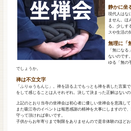
静かに坐
現代人はな
ません。ほ
る。少しす
スや生活の
無理に「
「無になる
ないのです
ゆる「無の
でしょうか。
禅は不立文字
「ふりゅうもんじ」。禅を語る上でもっとも禅を表した言葉で
をして感じることは人それぞれ。決して決まった正解はないの
上記のとおり当寺の坐禅会は初心者に優しい坐禅会を意識して
また吸江寺のイベントは報恩感謝の精神を大事にしますので、
守って頂ければ幸いです。
子供からお年寄りまで制限をありませんので是非体験のほどお