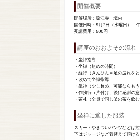
開催概要
開催場所：吸江寺 境内
開催日時：9月7日（水曜日） 午
受講費用：500円
講座のおおよその流れ（
・坐禅指導
・坐禅（短めの時間）
・経行（きんひん＝足の疲れをと
・改めて坐禅指導
・坐禅（少し長め、可能ならもう
・作務行（片付け、後に感謝の意
・茶礼（全員で同じ釜の茶を飲む
坐禅に適した服装
スカートやきついパンツなどは控
下はジャージなど着替えて頂ける