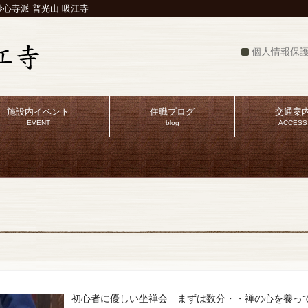
心寺派 普光山 吸江寺
個人情報保
施設内イベント
住職ブログ
交通案
EVENT
blog
ACCESS
初心者に優しい坐禅会 まずは数分・・禅の心を養っ