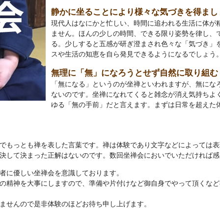
静かに坐ることにより様々な気づきを得まし
現代人はなにかと忙しい、時間に追われる生活に体が精
ません。ほんの少しの時間、できる限り姿勢を律し、
る。少しすると五感が研ぎ澄まされ色々な「気づき」
スや生活の知恵を自ら発見できるようになるでしょう
無理に「無」になろうとせず自然に取り組む
「無になる」というのが坐禅といわれますが、無にな
ないのです。坐禅になれてくると雑念が消え気持ちよ
ゆる「無の手前」だと言えます。まずは日常を超えた
でもっとも禅を表した言葉です。禅は体験であり文字などによっては表
決して決まった正解はないのです。数回坐禅会においでいただければ感
者に優しい坐禅会を意識しております。
の精神を大事にしますので、準備や片付けなど御自身でやって頂くなど
ませんので是非体験のほどお待ち申し上げます。