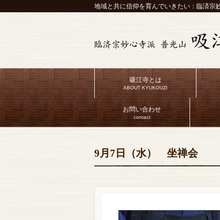
地域と共に信仰を育んでいきたい：臨済宗妙
吸江寺とは
ABOUT KYUKOUZI
お問い合わせ
contact
9月7日（水） 坐禅会