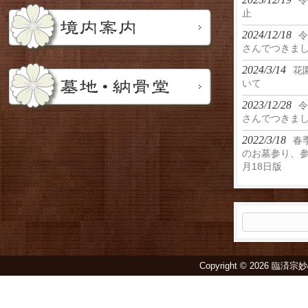
令
止
2024/12/18
令
さんでつきま
2024/3/14
花
いて
2023/12/28
令
さんでつきま
2022/3/18
春
のお墓参り、参
月18日版
検
索:
Copyright © 2026 臨済宗