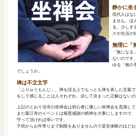
静かに坐
現代人はな
ません。ほ
る。少しす
スや生活の
無理に「
「無になる
ないのです
ゆる「無の
でしょうか。
禅は不立文字
「ふりゅうもんじ」。禅を語る上でもっとも禅を表した言葉で
をして感じることは人それぞれ。決して決まった正解はないの
上記のとおり当寺の坐禅会は初心者に優しい坐禅会を意識して
また吸江寺のイベントは報恩感謝の精神を大事にしますので、
守って頂ければ幸いです。
子供からお年寄りまで制限をありませんので是非体験のほどお