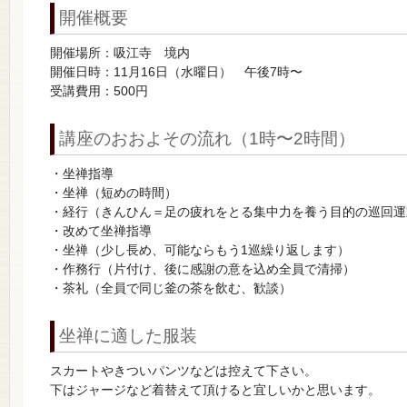
開催概要
開催場所：吸江寺 境内
開催日時：11月16日（水曜日） 午後7時〜
受講費用：500円
講座のおおよその流れ（1時〜2時間）
・坐禅指導
・坐禅（短めの時間）
・経行（きんひん＝足の疲れをとる集中力を養う目的の巡回運
・改めて坐禅指導
・坐禅（少し長め、可能ならもう1巡繰り返します）
・作務行（片付け、後に感謝の意を込め全員で清掃）
・茶礼（全員で同じ釜の茶を飲む、歓談）
坐禅に適した服装
スカートやきついパンツなどは控えて下さい。
下はジャージなど着替えて頂けると宜しいかと思います。