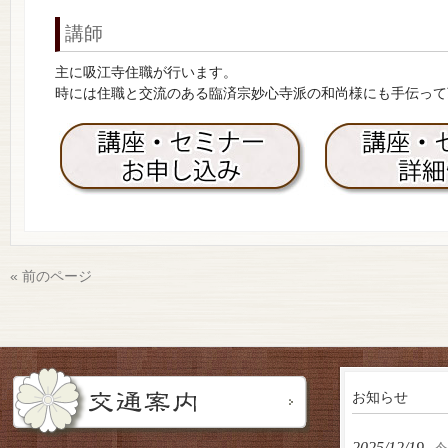
講師
主に吸江寺住職が行います。
時には住職と交流のある臨済宗妙心寺派の和尚様にも手伝って
« 前のページ
お知らせ
2025/12/19