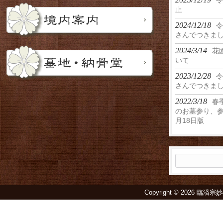
令
止
2024/12/18
令
さんでつきま
2024/3/14
花
いて
2023/12/28
令
さんでつきま
2022/3/18
春
のお墓参り、参
月18日版
検
索:
Copyright © 2026 臨済宗