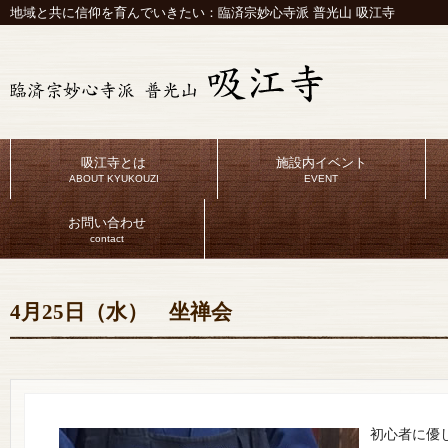
地域と共に信仰を育んでいきたい：臨済宗妙心寺派 普光山 吸江寺
吸江寺とは
施設内イベント
ABOUT KYUKOUZI
EVENT
お問い合わせ
contact
4月25日（水） 坐禅会
初心者に優