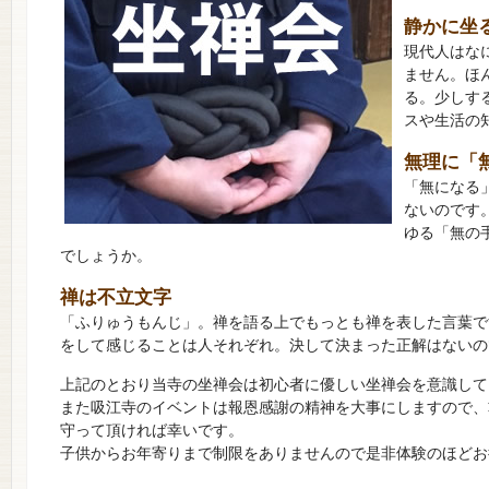
静かに坐
現代人はな
ません。ほ
る。少しす
スや生活の
無理に「
「無になる
ないのです
ゆる「無の
でしょうか。
禅は不立文字
「ふりゅうもんじ」。禅を語る上でもっとも禅を表した言葉で
をして感じることは人それぞれ。決して決まった正解はないの
上記のとおり当寺の坐禅会は初心者に優しい坐禅会を意識して
また吸江寺のイベントは報恩感謝の精神を大事にしますので、
守って頂ければ幸いです。
子供からお年寄りまで制限をありませんので是非体験のほどお