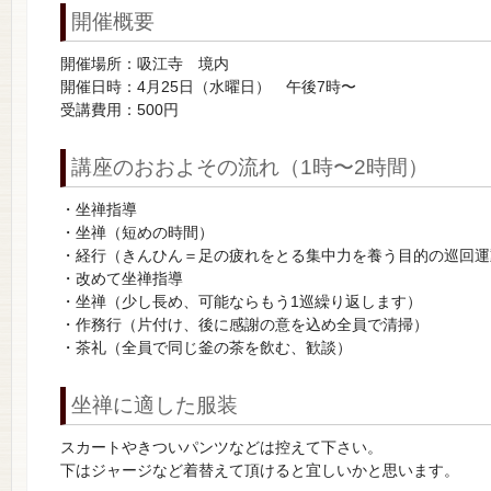
開催概要
開催場所：吸江寺 境内
開催日時：4月25日（水曜日） 午後7時〜
受講費用：500円
講座のおおよその流れ（1時〜2時間）
・坐禅指導
・坐禅（短めの時間）
・経行（きんひん＝足の疲れをとる集中力を養う目的の巡回運
・改めて坐禅指導
・坐禅（少し長め、可能ならもう1巡繰り返します）
・作務行（片付け、後に感謝の意を込め全員で清掃）
・茶礼（全員で同じ釜の茶を飲む、歓談）
坐禅に適した服装
スカートやきついパンツなどは控えて下さい。
下はジャージなど着替えて頂けると宜しいかと思います。