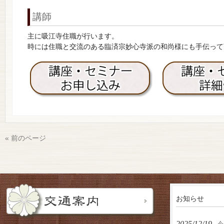
講師
主に吸江寺住職が行います。
時には住職と交流のある臨済宗妙心寺派の和尚様にも手伝って
« 前のページ
お知らせ
2025/12/19