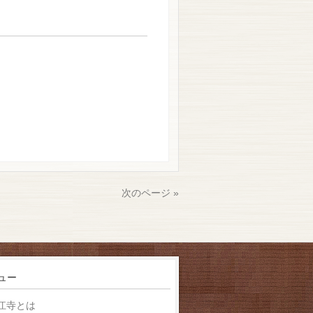
次のページ »
ュー
江寺とは