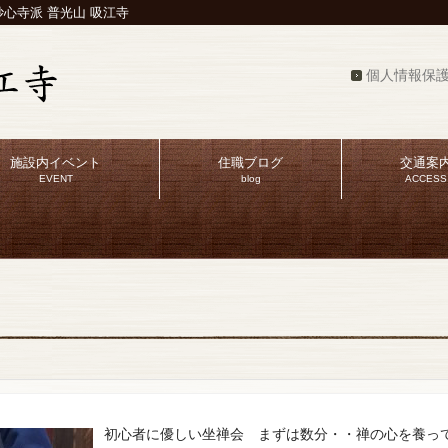
心寺派 普光山 吸江寺
個人情報保
施設内イベント
住職ブログ
交通案
EVENT
blog
ACCESS
初心者に優しい坐禅会 まずは数分・・禅の心を養っ