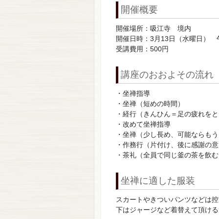
開催概要
開催場所：吸江寺 境内
開催日時：3月13日（水曜日） 
受講費用：500円
講座のおおよその流れ（
・坐禅指導
・坐禅（短めの時間）
・経行（きんひん＝足の疲れをと
・改めて坐禅指導
・坐禅（少し長め、可能ならもう
・作務行（片付け、後に感謝の意
・茶礼（全員で同じ釜の茶を飲む
坐禅に適した服装
スカートやきついパンツなどは控
下はジャージなど着替えて頂ける