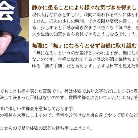
静かに坐ることにより様々な気づきを得まし
現代人はなにかと忙しい、時間に追われる生活に体が精
ません。ほんの少しの時間、できる限り姿勢を律し、
る。少しすると五感が研ぎ澄まされ色々な「気づき」
スや生活の知恵を自ら発見できるようになるでしょう
無理に「無」になろうとせず自然に取り組む
「無になる」というのが坐禅といわれますが、無にな
ないのです。坐禅になれてくると雑念が消え気持ちよ
ゆる「無の手前」だと言えます。まずは日常を超えた
でもっとも禅を表した言葉です。禅は体験であり文字などによっては表
決して決まった正解はないのです。数回坐禅会においでいただければ感
者に優しい坐禅会を意識しております。
の精神を大事にしますので、準備や片付けなど御自身でやって頂くなど
ませんので是非体験のほどお待ち申し上げます。