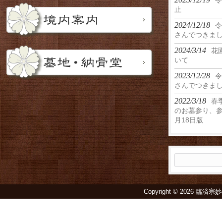
令
止
2024/12/18
令
さんでつきま
2024/3/14
花
いて
2023/12/28
令
さんでつきま
2022/3/18
春
のお墓参り、参
月18日版
検
索:
Copyright © 2026 臨済宗