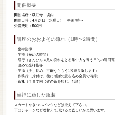
開催概要
開催場所：吸江寺 境内
開催日時：4月24日（水曜日） 午後7時〜
受講費用：500円
講座のおおよその流れ（1時〜2時間）
・坐禅指導
・坐禅（短めの時間）
・経行（きんひん＝足の疲れをとる集中力を養う目的の巡回運
・改めて坐禅指導
・坐禅（少し長め、可能ならもう1巡繰り返します）
・作務行（片付け、後に感謝の意を込め全員で清掃）
・茶礼（全員で同じ釜の茶を飲む、歓談）
坐禅に適した服装
スカートやきついパンツなどは控えて下さい。
下はジャージなど着替えて頂けると宜しいかと思います。