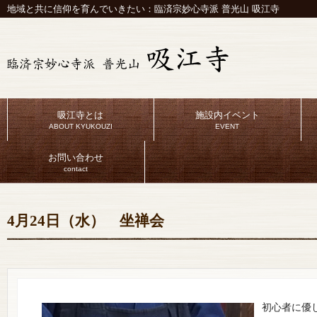
地域と共に信仰を育んでいきたい：臨済宗妙心寺派 普光山 吸江寺
吸江寺とは
施設内イベント
ABOUT KYUKOUZI
EVENT
お問い合わせ
contact
4月24日（水） 坐禅会
初心者に優