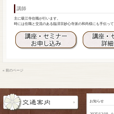
講師
主に吸江寺住職が行います。
時には住職と交流のある臨済宗妙心寺派の和尚様にも手伝って
« 前のページ
お知らせ
2025/12/19