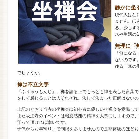
静かに坐
現代人はな
ません。ほ
る。少しす
スや生活の
無理に「
「無になる
ないのです
ゆる「無の
でしょうか。
禅は不立文字
「ふりゅうもんじ」。禅を語る上でもっとも禅を表した言葉で
をして感じることは人それぞれ。決して決まった正解はないの
上記のとおり当寺の坐禅会は初心者に優しい坐禅会を意識して
また吸江寺のイベントは報恩感謝の精神を大事にしますので、
守って頂ければ幸いです。
子供からお年寄りまで制限をありませんので是非体験のほどお