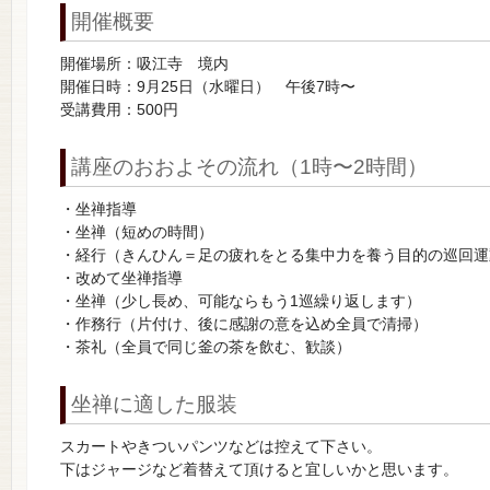
開催概要
開催場所：吸江寺 境内
開催日時：9月25日（水曜日） 午後7時〜
受講費用：500円
講座のおおよその流れ（1時〜2時間）
・坐禅指導
・坐禅（短めの時間）
・経行（きんひん＝足の疲れをとる集中力を養う目的の巡回運
・改めて坐禅指導
・坐禅（少し長め、可能ならもう1巡繰り返します）
・作務行（片付け、後に感謝の意を込め全員で清掃）
・茶礼（全員で同じ釜の茶を飲む、歓談）
坐禅に適した服装
スカートやきついパンツなどは控えて下さい。
下はジャージなど着替えて頂けると宜しいかと思います。