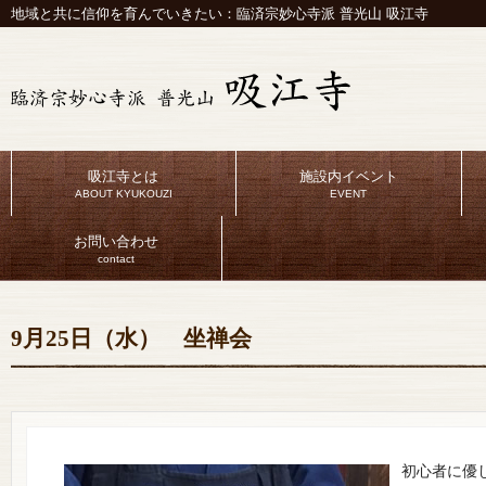
地域と共に信仰を育んでいきたい：臨済宗妙心寺派 普光山 吸江寺
吸江寺とは
施設内イベント
ABOUT KYUKOUZI
EVENT
お問い合わせ
contact
9月25日（水） 坐禅会
初心者に優