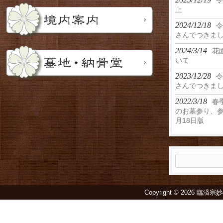
令
止
2024/12/18
令
さんでつきま
2024/3/14
花
いて
2023/12/28
令
さんでつきま
2022/3/18
春
のお墓参り、参
月18日版
検
索:
Copyright © 2026 臨済宗