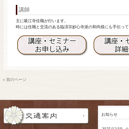
講師
主に吸江寺住職が行います。
時には住職と交流のある臨済宗妙心寺派の和尚様にも手伝って
« 前のページ
お知らせ
2025/12/19