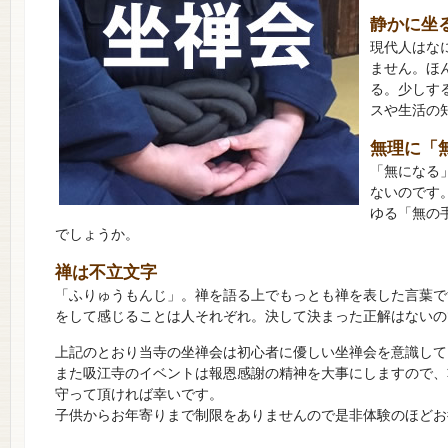
静かに坐
現代人はな
ません。ほ
る。少しす
スや生活の
無理に「
「無になる
ないのです
ゆる「無の
でしょうか。
禅は不立文字
「ふりゅうもんじ」。禅を語る上でもっとも禅を表した言葉で
をして感じることは人それぞれ。決して決まった正解はないの
上記のとおり当寺の坐禅会は初心者に優しい坐禅会を意識して
また吸江寺のイベントは報恩感謝の精神を大事にしますので、
守って頂ければ幸いです。
子供からお年寄りまで制限をありませんので是非体験のほどお