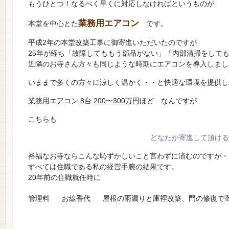
もうひとつ！なるべく早くに対応しなければというものが
業務用エアコン
本堂を中心とた
です。
平成2年の本堂改築工事に御寄進いただいたのですが
25年が経ち「故障してももう部品がない」「内部清掃をして
近隣のお寺さん方々も同じような時期にエアコンを導入しまし
いままで多くの方々に涼しく温かく・・と快適な環境を提供し
業務用エアコン 8台
200〜300万円
ほど なんですが
こちらも
どなたか寄進して頂ける
裕福なお寺ならこんな恥ずかしいこと言わずに済むのですが・
すべては住職である私の経営手腕の結果です。
20年前の住職就任時に
管理料
お線香代
屋根の雨漏りと庫裡改築、門の修復で