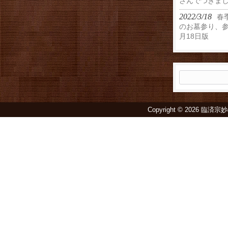
さんでつきま
2022/3/18
春
のお墓参り、参
月18日版
検
索:
Copyright © 2026 臨済宗