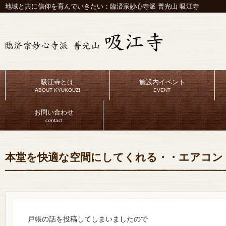
地域と共に信仰を育んでいきたい：臨済宗妙心寺派 普光山 吸江寺
吸江寺とは
施設内イベント
ABOUT KYUKOUZI
EVENT
お問い合わせ
contact
本堂を快適な空間にしてくれる・・エアコン
戸帳の話を投稿してしまいましたので