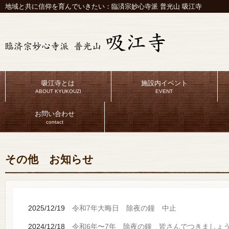
地域と共に信仰を育んでいきたい：臨済宗妙心寺派 普光山 吸江寺
吸江寺とは
施設内イベント
ABOUT KYUKOUZI
EVENT
お問い合わせ
contact
その他 お知らせ
2025/12/19
令和7年大晦日 除夜の鐘 中止
2024/12/18
令和6年〜7年 除夜の鐘 皆さんでつきましょ