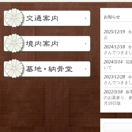
お知らせ
2025/12/19
令
止
2024/12/18
令
さんでつきま
2024/3/14
花
いて
2023/12/28
令
さんでつきま
2022/3/18
春
のお墓参り、参
月18日版
検
索: