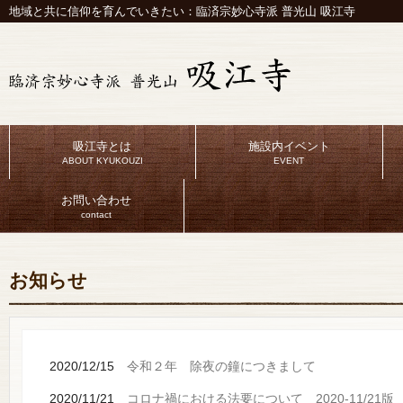
地域と共に信仰を育んでいきたい：臨済宗妙心寺派 普光山 吸江寺
吸江寺とは
施設内イベント
ABOUT KYUKOUZI
EVENT
お問い合わせ
contact
お知らせ
2020/12/15
令和２年 除夜の鐘につきまして
2020/11/21
コロナ禍における法要について 2020-11/21版