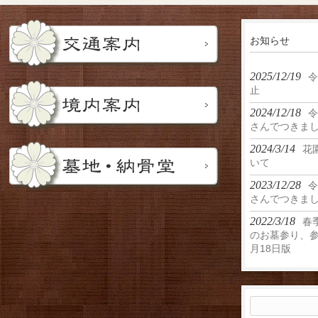
お知らせ
2025/12/19
令
止
2024/12/18
令
さんでつきま
2024/3/14
花
いて
2023/12/28
令
さんでつきま
2022/3/18
春
のお墓参り、参
月18日版
検
索: